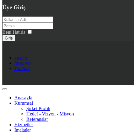
Üye Giriş
Beni Hatırla
Giriş
Twitter
facebook
Youtube
Anasayfa
Kurumsal
Şirket Profili
Hedef - Vizyon - Misyon
Referanslar
Hizmetler
İmalatlar