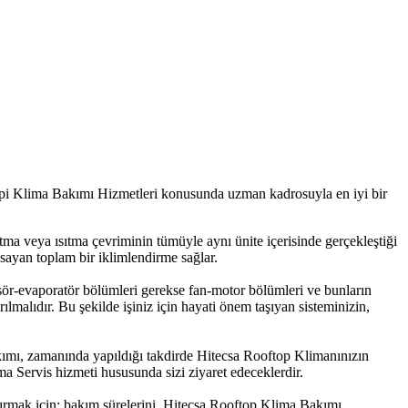
pi Klima Bakımı Hizmetleri konusunda uzman kadrosuyla en iyi bir
utma veya ısıtma çevriminin tümüyle aynı ünite içerisinde gerçekleştiği
sayan toplam bir iklimlendirme sağlar.
sör-evaporatör bölümleri gerekse fan-motor bölümleri ve bunların
ılmalıdır. Bu şekilde işiniz için hayati önem taşıyan sisteminizin,
kımı, zamanında yapıldığı takdirde Hitecsa Rooftop Klimanınızın
a Servis hizmeti hususunda sizi ziyaret edeceklerdir.
rtırmak için; bakım sürelerini, Hitecsa Rooftop Klima Bakımı