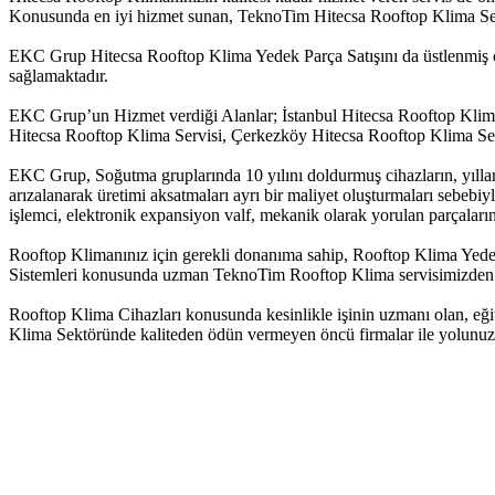
Konusunda en iyi hizmet sunan, TeknoTim Hitecsa Rooftop Klima Servi
EKC Grup Hitecsa Rooftop Klima Yedek Parça Satışını da üstlenmiş o
sağlamaktadır.
EKC Grup’un Hizmet verdiği Alanlar; İstanbul Hitecsa Rooftop Klima
Hitecsa Rooftop Klima Servisi, Çerkezköy Hitecsa Rooftop Klima Ser
EKC Grup, Soğutma gruplarında 10 yılını doldurmuş cihazların, yılları
arızalanarak üretimi aksatmaları ayrı bir maliyet oluşturmaları sebe
işlemci, elektronik expansiyon valf, mekanik olarak yorulan parçaların
Rooftop Klimanınız için gerekli donanıma sahip, Rooftop Klima Yedek
Sistemleri konusunda uzman TeknoTim Rooftop Klima servisimizden fi
Rooftop Klima Cihazları konusunda kesinlikle işinin uzmanı olan, eğiti
Klima Sektöründe kaliteden ödün vermeyen öncü firmalar ile yolunuz