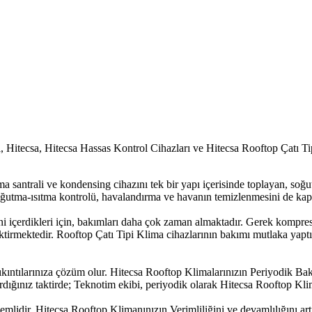
itecsa, Hitecsa Hassas Kontrol Cihazları ve Hitecsa Rooftop Çatı Ti
ima santrali ve kondensing cihazını tek bir yapı içerisinde toplayan, soğ
 soğutma-ısıtma kontrolü, havalandırma ve havanın temizlenmesini de kap
i içerdikleri için, bakımları daha çok zaman almaktadır. Gerek kompre
ektirmektedir. Rooftop Çatı Tipi Klima cihazlarının bakımı mutlaka yaptır
kıntılarınıza çözüm olur. Hitecsa Rooftop Klimalarınızın Periyodik Ba
ığınız taktirde; Teknotim ekibi, periyodik olarak Hitecsa Rooftop Klim
emlidir. Hitecsa Rooftop Klimanınızın Verimliliğini ve devamlılığını a