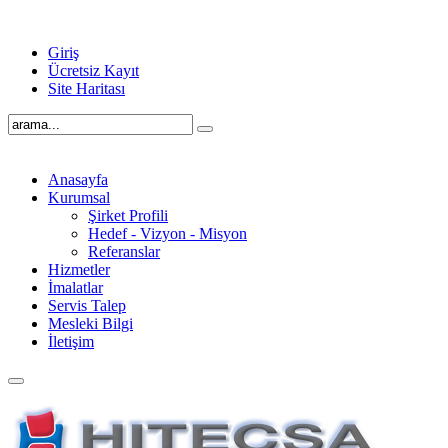
Giriş
Ücretsiz Kayıt
Site Haritası
Anasayfa
Kurumsal
Şirket Profili
Hedef - Vizyon - Misyon
Referanslar
Hizmetler
İmalatlar
Servis Talep
Mesleki Bilgi
İletişim