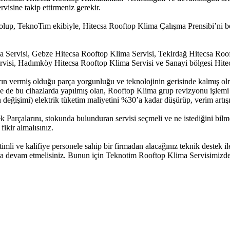
sine takip ettirmeniz gerekir.
lup, TeknoTim ekibiyle, Hitecsa Rooftop Klima Çalışma Prensibi’ni bo
 Servisi, Gebze Hitecsa Rooftop Klima Servisi, Tekirdağ Hitecsa Roof
visi, Hadımköy Hitecsa Rooftop Klima Servisi ve Sanayi bölgesi Hitec
n vermiş olduğu parça yorgunluğu ve teknolojinin gerisinde kalmış olmal
biyle de bu cihazlarda yapılmış olan, Rooftop Klima grup revizyonu işl
 değişimi) elektrik tüketim maliyetini %30’a kadar düşürüp, verim artışı
 Parçalarını, stokunda bulunduran servisi seçmeli ve ne istediğini bil
kir almalısınız.
mli ve kalifiye personele sahip bir firmadan alacağınız teknik destek i
a devam etmelisiniz. Bunun için Teknotim Rooftop Klima Servisimizden