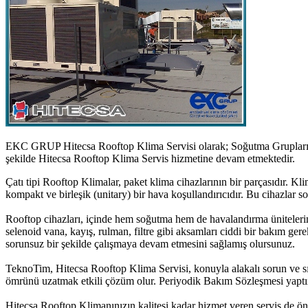
EKC GRUP Hitecsa Rooftop Klima Servisi olarak; Soğutma Grupları, H
şekilde Hitecsa Rooftop Klima Servis hizmetine devam etmektedir.
Çatı tipi Rooftop Klimalar, paket klima cihazlarının bir parçasıdır. Kl
kompakt ve birleşik (unitary) bir hava koşullandırıcıdır. Bu cihazlar
Rooftop cihazları, içinde hem soğutma hem de havalandırma ünitelerin
selenoid vana, kayış, rulman, filtre gibi aksamları ciddi bir bakım ger
sorunsuz bir şekilde çalışmaya devam etmesini sağlamış olursunuz.
TeknoTim, Hitecsa Rooftop Klima Servisi, konuyla alakalı sorun ve sı
ömrünü uzatmak etkili çözüm olur. Periyodik Bakım Sözleşmesi yaptırd
Hitecsa Rooftop Klimanınızın kalitesi kadar hizmet veren servis de ön