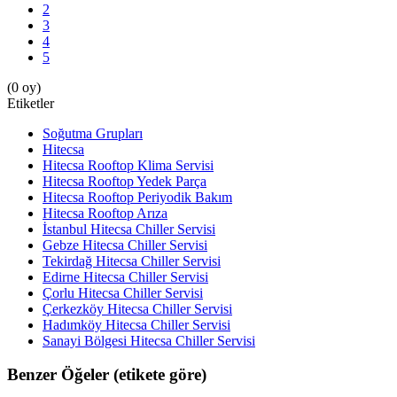
2
3
4
5
(0 oy)
Etiketler
Soğutma Grupları
Hitecsa
Hitecsa Rooftop Klima Servisi
Hitecsa Rooftop Yedek Parça
Hitecsa Rooftop Periyodik Bakım
Hitecsa Rooftop Arıza
İstanbul Hitecsa Chiller Servisi
Gebze Hitecsa Chiller Servisi
Tekirdağ Hitecsa Chiller Servisi
Edirne Hitecsa Chiller Servisi
Çorlu Hitecsa Chiller Servisi
Çerkezköy Hitecsa Chiller Servisi
Hadımköy Hitecsa Chiller Servisi
Sanayi Bölgesi Hitecsa Chiller Servisi
Benzer Öğeler (etikete göre)