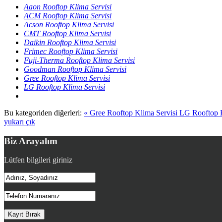
Aaon Rooftop Klima Servisi
ACM Rooftop Klima Servisi
Acson Rooftop Klima Servisi
CMT Rooftop Klima Servisi
Daikin Rooftop Klima Servisi
Frimec Rooftop Klima Servisi
Fuji-Therma Rooftop Klima Servisi
Goodman Rooftop Klima Servisi
Gree Rooftop Klima Servisi
LG Rooftop Klima Servisi
Bu kategoriden diğerleri:
« Gree Rooftop Klima Servisi
LG Rooftop K
yukarı çık
Biz Arayalım
Lütfen bilgileri giriniz