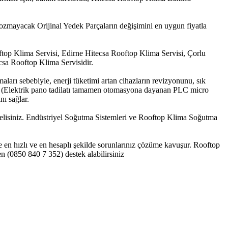
zmayacak Orijinal Yedek Parçaların değişimini en uygun fiyatla
top Klima Servisi, Edirne Hitecsa Rooftop Klima Servisi, Çorlu
sa Rooftop Klima Servisidir.
arı sebebiyle, enerji tüketimi artan cihazların revizyonunu, sık
emi (Elektrik pano tadilatı tamamen otomasyona dayanan PLC micro
nı sağlar.
melisiniz. Endüstriyel Soğutma Sistemleri ve Rooftop Klima Soğutma
le en hızlı ve en hesaplı şekilde sorunlarınız çözüme kavuşur. Rooftop
 (0850 840 7 352) destek alabilirsiniz