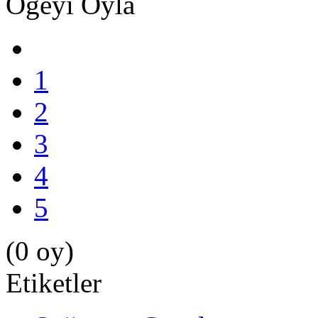
Öğeyi Oyla
1
2
3
4
5
(0 oy)
Etiketler